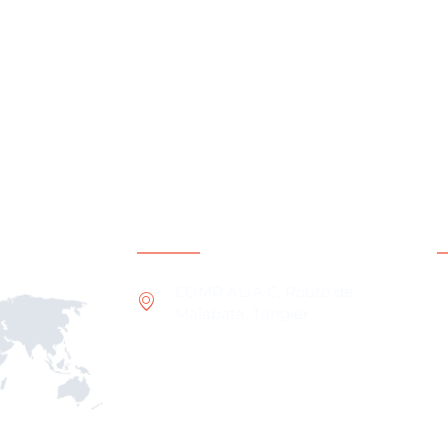
Contact Information
A
COMP ALIA C, Route de
Malabata, Tangier
Q
O
I
Q